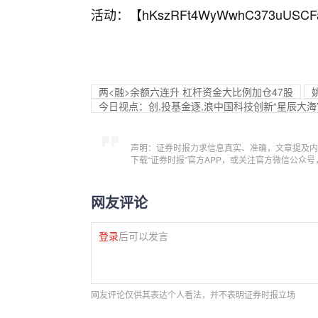
活动：【
hKszRFt4WyWwhC373uUSCF
两<融>余额六连升 杠杆资金大比例加仓47股
今日视点：创,投基金逐,浪中国科技创新“星辰大海
声明：证券时报力求信息真实、准确，文章提及内
下载“证券时报”官方APP，或关注官方微信公众
网友评论
登录
后可以发言
网友评论仅供其表达个人看法，并不表明证券时报立场