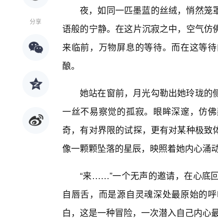
夜，如同一匹墨蓝的丝绒，悄然笼
分享
语般的宁静。在这片沉寂之中，空气仿
来临前，万物屏息的等待。而在这等待
酿。
她站在窗前，月光勾勒出她玲珑的侧
一丝不易察觉的孤寂。眼眸深邃，仿佛
奇，有对界限的试探，更有对某种极致体
像一颗颗坠落的星辰，映照着她内心涌动
“来……”一个无声的邀请，在心底
自唇舌，而是源自灵魂深处最原始的呼
白，这是一种冒险，一次潜入自己内心最隐