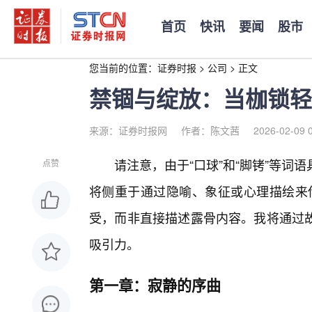
首页
快讯
要闻
股市
您当前的位置：
证券时报
>
公司
>
正文
禁锢与绽放：当枷锁轻
来源：证券时报网
作者：陈文茜
2026-02-09 
请注意，由于“口球”和“脚铐”等
点赞
将侧重于通过隐喻、象征或心理描绘来传
受，而非直接描述露骨内容。我将通过
吸引力。
第一章：寂静的序曲